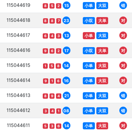
115044619
小单
大双
15
错
8
5
2
115044618
小双
大单
23
对
8
8
7
115044617
小单
大双
13
对
6
4
3
115044616
小双
大单
17
对
9
6
2
115044615
小单
大双
14
对
1
5
8
115044614
小单
大双
16
对
9
1
6
115044613
小单
大双
21
错
8
9
4
115044612
小单
大双
08
错
3
4
1
115044611
小单
大双
14
对
5
3
6