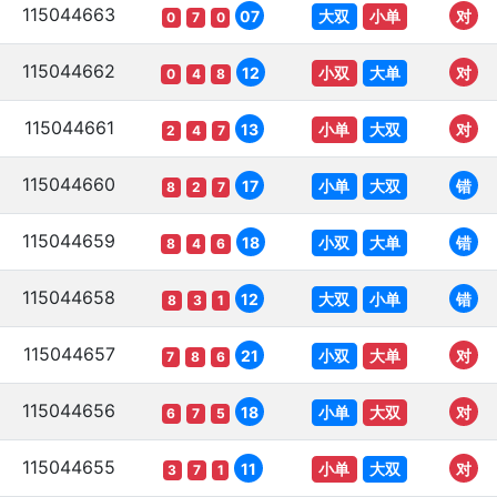
115044663
大双
小单
07
对
0
7
0
115044662
小双
大单
12
对
0
4
8
115044661
小单
大双
13
对
2
4
7
115044660
小单
大双
17
错
8
2
7
115044659
小双
大单
18
错
8
4
6
115044658
大双
小单
12
错
8
3
1
115044657
小双
大单
21
对
7
8
6
115044656
小单
大双
18
对
6
7
5
115044655
小单
大双
11
对
3
7
1