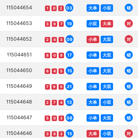
115044654
大单
小双
03
错
1
0
2
115044653
小双
大单
19
对
3
9
7
115044652
小单
大双
09
对
2
4
3
115044651
小单
大双
17
错
8
0
9
115044650
小单
大双
15
错
6
4
5
115044649
小单
大双
21
错
7
9
5
115044648
大单
小双
13
错
2
7
4
115044647
小单
大双
08
错
5
0
3
115044646
大单
小双
15
对
3
9
3