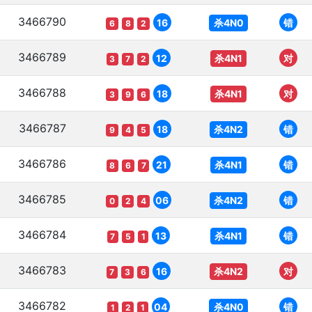
3466790
杀4N0
16
错
6
8
2
3466789
杀4N1
12
对
3
7
2
3466788
杀4N1
18
对
3
9
6
3466787
杀4N2
18
错
9
4
5
3466786
杀4N1
21
错
8
6
7
3466785
杀4N2
06
错
0
2
4
3466784
杀4N1
13
错
7
5
1
3466783
杀4N2
16
对
7
3
6
3466782
杀4N0
04
错
1
2
1