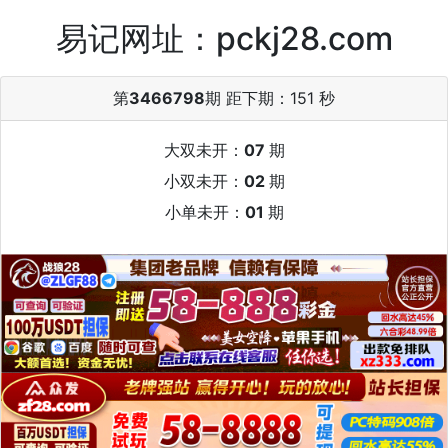
易记网址：pckj28.com
第
3466798
期 距下期：
151 秒
大双未开：
07
期
小双未开：
02
期
小单未开：
01
期