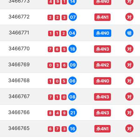
3466773
杀4N0
14
对
4
9
1
3466772
杀4N1
07
对
2
2
3
3466771
杀4N0
04
错
1
1
2
3466770
杀4N3
18
对
7
6
5
3466769
杀4N2
09
对
0
3
6
3466768
杀4N0
06
对
1
0
5
3466767
杀4N3
08
对
7
1
0
3466766
杀4N3
21
对
8
4
9
3466765
杀4N1
16
对
6
7
3