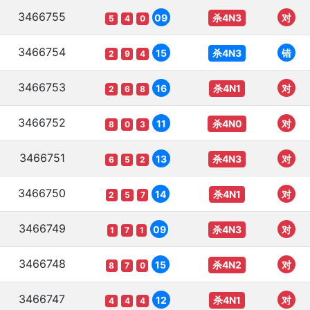
3466755
杀4N3
09
对
5
4
0
3466754
杀4N3
15
错
2
9
4
3466753
杀4N1
16
对
2
6
8
3466752
杀4N0
11
对
8
0
3
3466751
杀4N3
13
对
6
5
2
3466750
杀4N1
14
对
2
5
7
3466749
杀4N3
09
对
1
7
1
3466748
杀4N2
15
对
8
7
0
3466747
杀4N1
12
对
4
4
4